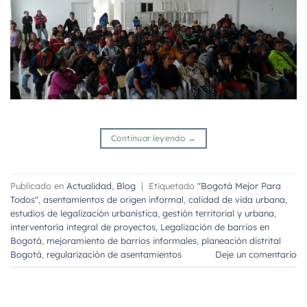
Continuar leyendo
→
Publicado en
Actualidad
,
Blog
|
Etiquetado
"Bogotá Mejor Para
Todos"
,
asentamientos de origen informal
,
calidad de vida urbana
,
estudios de legalización urbanística
,
gestión territorial y urbana
,
interventoría integral de proyectos
,
Legalización de barrios en
Bogotá
,
mejoramiento de barrios informales
,
planeación distrital
Bogotá
,
regularización de asentamientos
Deje un comentario