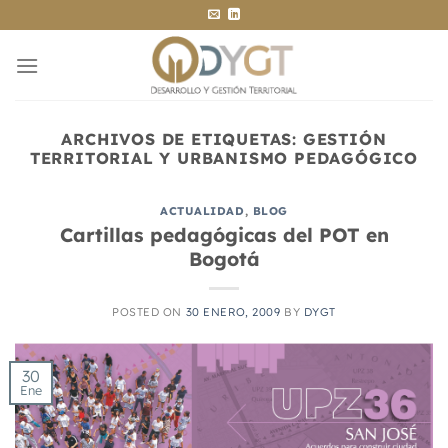
Saltar
al
contenido
ARCHIVOS DE ETIQUETAS:
GESTIÓN
TERRITORIAL Y URBANISMO PEDAGÓGICO
ACTUALIDAD
,
BLOG
Cartillas pedagógicas del POT en
Bogotá
POSTED ON
30 ENERO, 2009
BY
DYGT
30
Ene