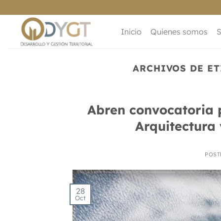
Saltar
al
contenido
Inicio
Quienes somos
S
ARCHIVOS DE E
Abren convocatoria p
Arquitectura
POST
28
Oct