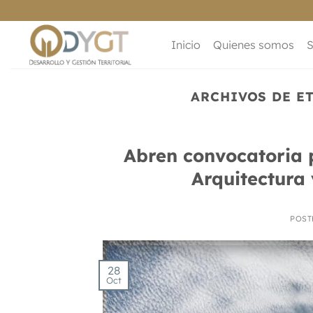
Saltar
al
contenido
Inicio
Quienes somos
S
ARCHIVOS DE E
Abren convocatoria p
Arquitectura
POST
28
Oct