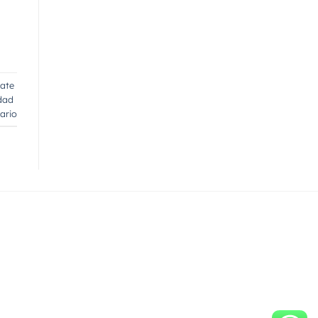
ate
dad
ario