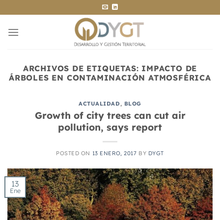
Saltar
al
contenido
ARCHIVOS DE ETIQUETAS:
IMPACTO DE
ÁRBOLES EN CONTAMINACIÓN ATMOSFÉRICA
ACTUALIDAD
,
BLOG
Growth of city trees can cut air
pollution, says report
POSTED ON
13 ENERO, 2017
BY
DYGT
13
Ene