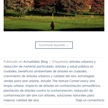
Continuar leyendo
→
Publicado en
Actualidad
,
Blog
|
Etiquetado
árboles urbanos y
reducción de material particulado
,
árboles y salud pública en
ciudades
,
beneficios ambientales de árboles en ciudades
,
crecimiento de árboles urbanos y calidad del aire
,
estrategias
verdes para aire urbano
,
estudio The Nature Conservancy aire
limpio urbano
,
impacto de árboles en contaminación atmosférica
,
plantación de árboles contra la contaminación
,
reducción de
contaminación del aire con árboles
,
soluciones naturales para
mejorar calidad del aire
Deje un comentario