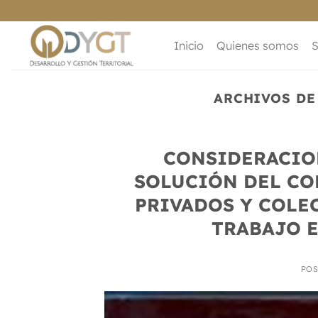
Saltar
al
contenido
Inicio
Quienes somos
S
ARCHIVOS DE
CONSIDERACION
SOLUCIÓN DEL CO
PRIVADOS Y COLEC
TRABAJO E
PO