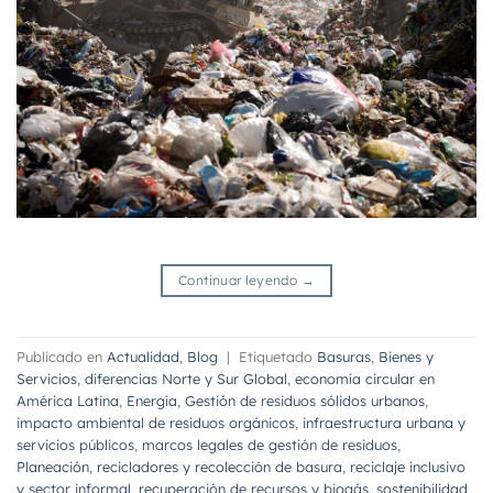
Continuar leyendo
→
Publicado en
Actualidad
,
Blog
|
Etiquetado
Basuras
,
Bienes y
Servicios
,
diferencias Norte y Sur Global
,
economía circular en
América Latina
,
Energía
,
Gestión de residuos sólidos urbanos
,
impacto ambiental de residuos orgánicos
,
infraestructura urbana y
servicios públicos
,
marcos legales de gestión de residuos
,
Planeación
,
recicladores y recolección de basura
,
reciclaje inclusivo
y sector informal
,
recuperación de recursos y biogás
,
sostenibilidad