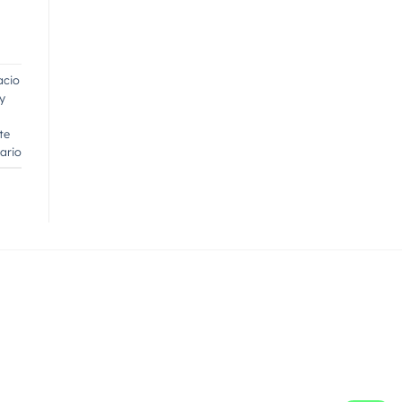
acio
y
te
ario