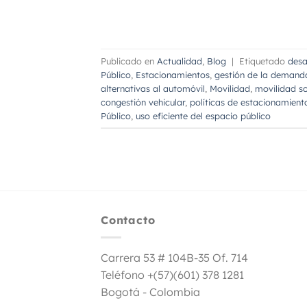
Publicado en
Actualidad
,
Blog
|
Etiquetado
desa
Público
,
Estacionamientos
,
gestión de la demand
alternativas al automóvil
,
Movilidad
,
movilidad so
congestión vehicular
,
políticas de estacionamien
Público
,
uso eficiente del espacio público
Contacto
Carrera 53 # 104B-35 Of. 714
Teléfono +(57)(601) 378 1281
Bogotá - Colombia