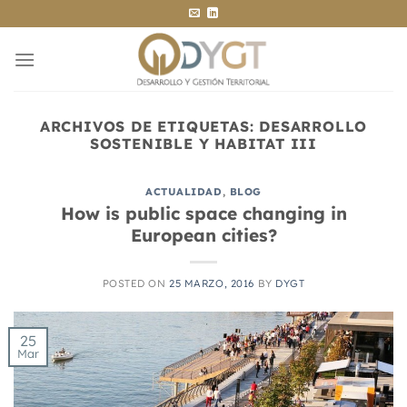
Saltar
al
contenido
ARCHIVOS DE ETIQUETAS:
DESARROLLO
SOSTENIBLE Y HABITAT III
ACTUALIDAD
,
BLOG
How is public space changing in
European cities?
POSTED ON
25 MARZO, 2016
BY
DYGT
25
Mar