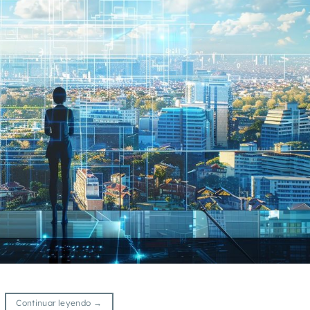
Continuar leyendo
→