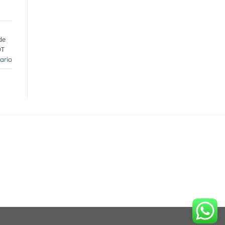
de
OT
ario