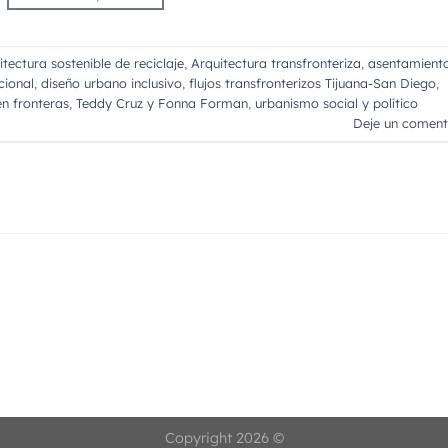
itectura sostenible de reciclaje
,
Arquitectura transfronteriza
,
asentamient
cional
,
diseño urbano inclusivo
,
flujos transfronterizos Tijuana-San Diego
,
en fronteras
,
Teddy Cruz y Fonna Forman
,
urbanismo social y político
Deje un coment
Copyright 2026 ©