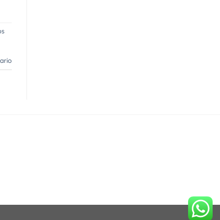
os
ario