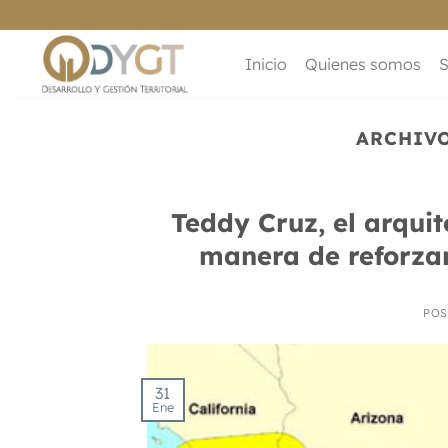
Saltar
al
contenido
Inicio
Quienes somos
S
ARCHIVO
Teddy Cruz, el arquit
manera de reforza
POS
31
Ene