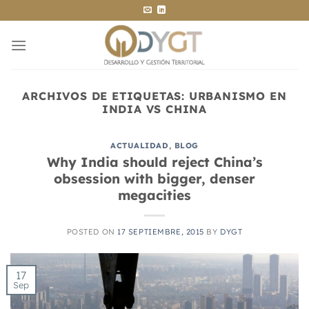
Saltar
al
contenido
ARCHIVOS DE ETIQUETAS:
URBANISMO EN
INDIA VS CHINA
ACTUALIDAD
,
BLOG
Why India should reject China’s
obsession with bigger, denser
megacities
POSTED ON
17 SEPTIEMBRE, 2015
BY
DYGT
17
Sep