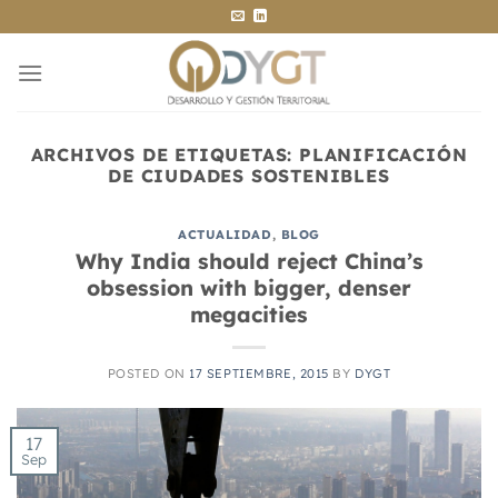
Saltar
al
contenido
ARCHIVOS DE ETIQUETAS:
PLANIFICACIÓN
DE CIUDADES SOSTENIBLES
ACTUALIDAD
,
BLOG
Why India should reject China’s
obsession with bigger, denser
megacities
POSTED ON
17 SEPTIEMBRE, 2015
BY
DYGT
17
Sep