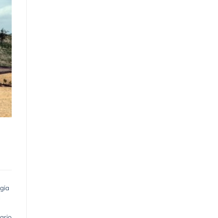
gía
d
ario