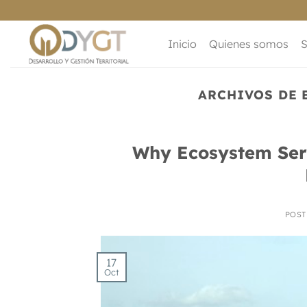
Saltar
al
contenido
Inicio
Quienes somos
S
ARCHIVOS DE 
Why Ecosystem Servi
POS
17
Oct