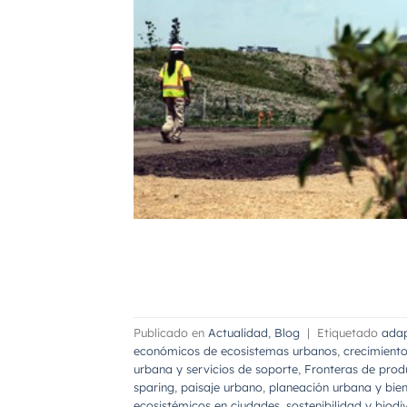
Publicado en
Actualidad
,
Blog
|
Etiquetado
adap
económicos de ecosistemas urbanos
,
crecimient
urbana y servicios de soporte
,
Fronteras de prod
sparing
,
paisaje urbano
,
planeación urbana y bie
ecosistémicos en ciudades
,
sostenibilidad y biod