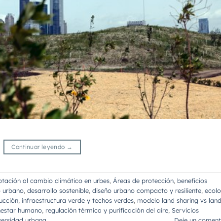
Continuar leyendo
→
tación al cambio climático en urbes
,
Áreas de protección
,
beneficios
o urbano
,
desarrollo sostenible
,
diseño urbano compacto y resiliente
,
ecolo
ucción
,
infraestructura verde y techos verdes
,
modelo land sharing vs lan
nestar humano
,
regulación térmica y purificación del aire
,
Servicios
iversidad urbana
Deje un coment