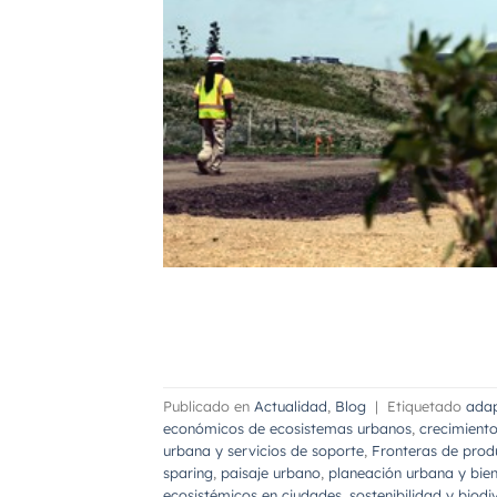
Publicado en
Actualidad
,
Blog
|
Etiquetado
adap
económicos de ecosistemas urbanos
,
crecimient
urbana y servicios de soporte
,
Fronteras de prod
sparing
,
paisaje urbano
,
planeación urbana y bie
ecosistémicos en ciudades
,
sostenibilidad y biod