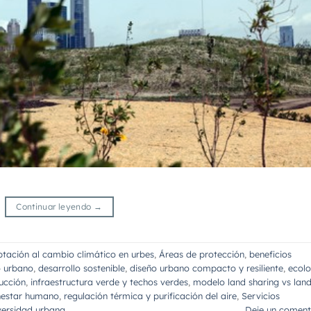
Continuar leyendo
→
tación al cambio climático en urbes
,
Áreas de protección
,
beneficios
o urbano
,
desarrollo sostenible
,
diseño urbano compacto y resiliente
,
ecolo
ucción
,
infraestructura verde y techos verdes
,
modelo land sharing vs lan
nestar humano
,
regulación térmica y purificación del aire
,
Servicios
iversidad urbana
Deje un coment