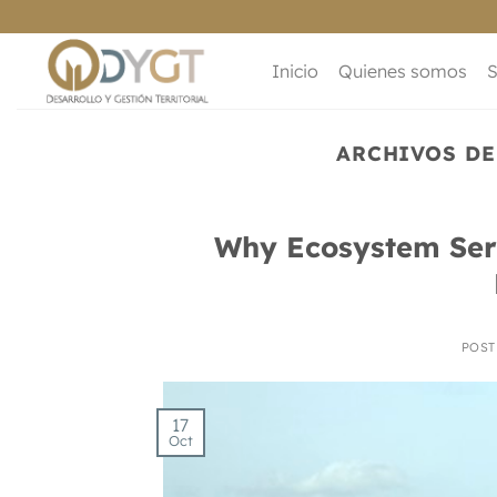
Saltar
al
contenido
Inicio
Quienes somos
S
ARCHIVOS DE
Why Ecosystem Servi
POS
17
Oct