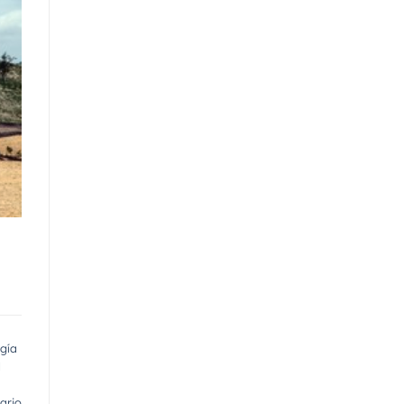
gía
d
ario