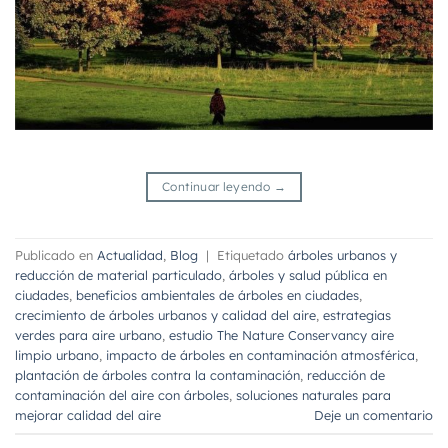
Continuar leyendo
→
Publicado en
Actualidad
,
Blog
|
Etiquetado
árboles urbanos y
reducción de material particulado
,
árboles y salud pública en
ciudades
,
beneficios ambientales de árboles en ciudades
,
crecimiento de árboles urbanos y calidad del aire
,
estrategias
verdes para aire urbano
,
estudio The Nature Conservancy aire
limpio urbano
,
impacto de árboles en contaminación atmosférica
,
plantación de árboles contra la contaminación
,
reducción de
contaminación del aire con árboles
,
soluciones naturales para
mejorar calidad del aire
Deje un comentario