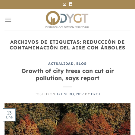
Saltar
al
contenido
ARCHIVOS DE ETIQUETAS:
REDUCCIÓN DE
CONTAMINACIÓN DEL AIRE CON ÁRBOLES
ACTUALIDAD
,
BLOG
Growth of city trees can cut air
pollution, says report
POSTED ON
13 ENERO, 2017
BY
DYGT
13
Ene