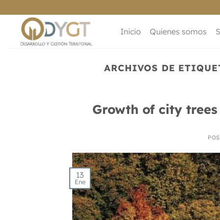
Saltar
al
contenido
Inicio
Quienes somos
S
ARCHIVOS DE ETIQUE
Growth of city trees
POS
13
Ene