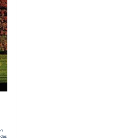
en
rdes