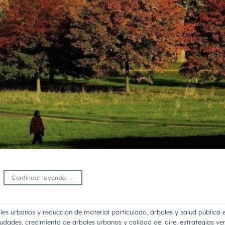
Continuar leyendo
→
les urbanos y reducción de material particulado
,
árboles y salud pública 
iudades
,
crecimiento de árboles urbanos y calidad del aire
,
estrategias ve