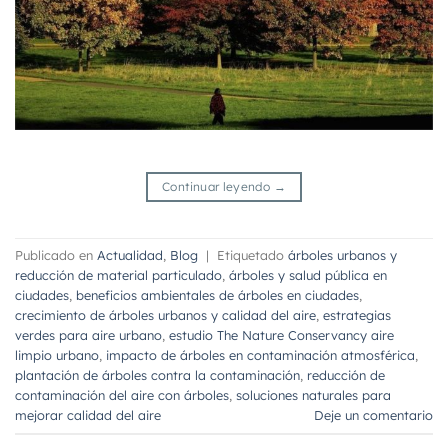
Continuar leyendo
→
Publicado en
Actualidad
,
Blog
|
Etiquetado
árboles urbanos y
reducción de material particulado
,
árboles y salud pública en
ciudades
,
beneficios ambientales de árboles en ciudades
,
crecimiento de árboles urbanos y calidad del aire
,
estrategias
verdes para aire urbano
,
estudio The Nature Conservancy aire
limpio urbano
,
impacto de árboles en contaminación atmosférica
,
plantación de árboles contra la contaminación
,
reducción de
contaminación del aire con árboles
,
soluciones naturales para
mejorar calidad del aire
Deje un comentario