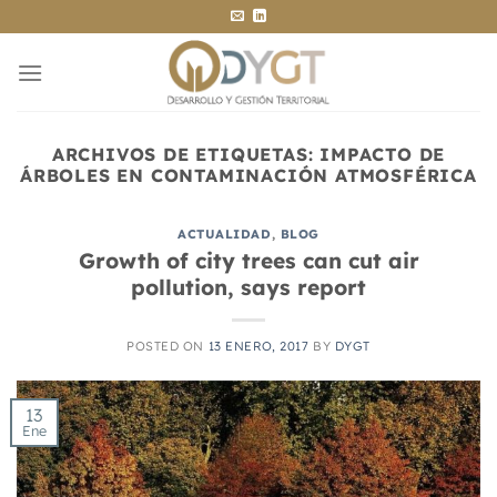
Saltar
al
contenido
ARCHIVOS DE ETIQUETAS:
IMPACTO DE
ÁRBOLES EN CONTAMINACIÓN ATMOSFÉRICA
ACTUALIDAD
,
BLOG
Growth of city trees can cut air
pollution, says report
POSTED ON
13 ENERO, 2017
BY
DYGT
13
Ene