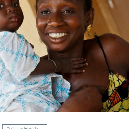
Continuar leyendo
→