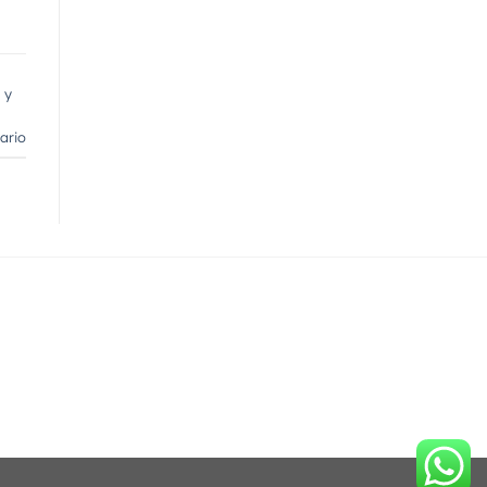
 y
ario