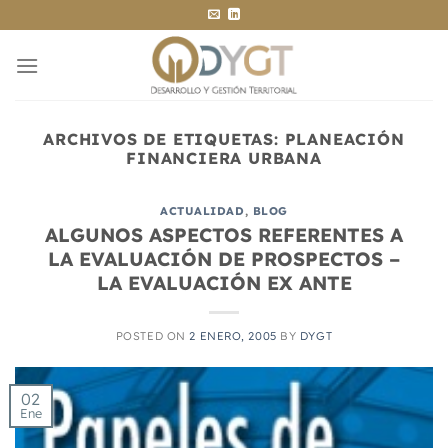
Saltar
al
contenido
ARCHIVOS DE ETIQUETAS:
PLANEACIÓN
FINANCIERA URBANA
ACTUALIDAD
,
BLOG
ALGUNOS ASPECTOS REFERENTES A
LA EVALUACIÓN DE PROSPECTOS –
LA EVALUACIÓN EX ANTE
POSTED ON
2 ENERO, 2005
BY
DYGT
02
Ene