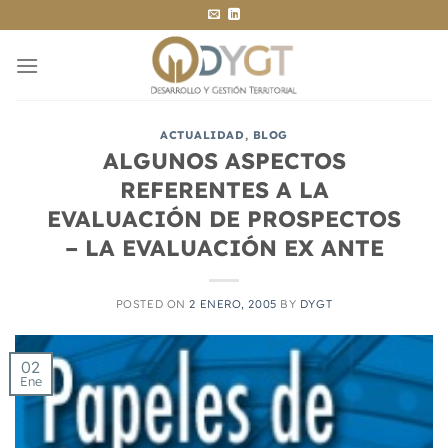
Saltar
al
contenido
ACTUALIDAD
,
BLOG
ALGUNOS ASPECTOS
REFERENTES A LA
EVALUACIÓN DE PROSPECTOS
– LA EVALUACIÓN EX ANTE
POSTED ON
2 ENERO, 2005
BY
DYGT
02
Ene