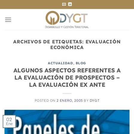
Saltar
al
contenido
ARCHIVOS DE ETIQUETAS:
EVALUACIÓN
ECONÓMICA
ACTUALIDAD
,
BLOG
ALGUNOS ASPECTOS REFERENTES A
LA EVALUACIÓN DE PROSPECTOS –
LA EVALUACIÓN EX ANTE
POSTED ON
2 ENERO, 2005
BY
DYGT
02
Ene