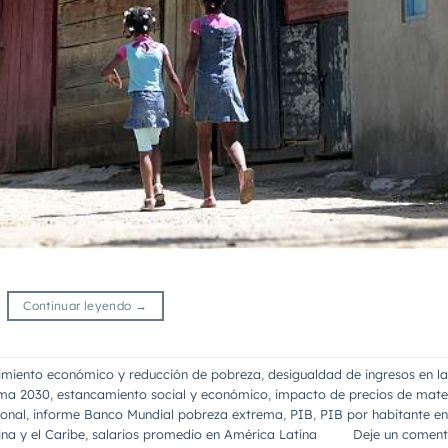
Continuar leyendo
→
imiento económico y reducción de pobreza
,
desigualdad de ingresos en la
ema 2030
,
estancamiento social y económico
,
impacto de precios de mate
ional
,
informe Banco Mundial pobreza extrema
,
PIB
,
PIB por habitante en
na y el Caribe
,
salarios promedio en América Latina
Deje un coment