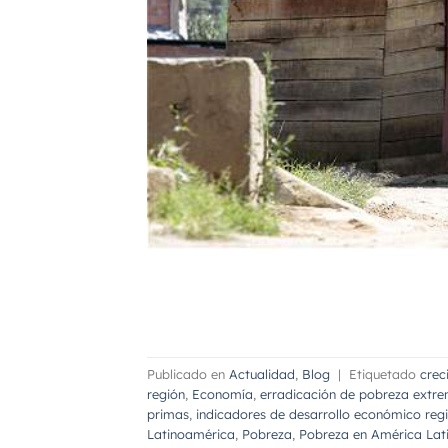
Publicado en
Actualidad
,
Blog
|
Etiquetado
crec
región
,
Economía
,
erradicación de pobreza extr
primas
,
indicadores de desarrollo económico reg
Latinoamérica
,
Pobreza
,
Pobreza en América Lati