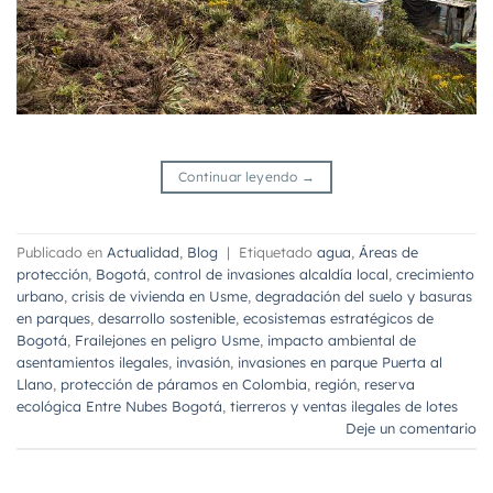
Continuar leyendo
→
Publicado en
Actualidad
,
Blog
|
Etiquetado
agua
,
Áreas de
protección
,
Bogotá
,
control de invasiones alcaldía local
,
crecimiento
urbano
,
crisis de vivienda en Usme
,
degradación del suelo y basuras
en parques
,
desarrollo sostenible
,
ecosistemas estratégicos de
Bogotá
,
Frailejones en peligro Usme
,
impacto ambiental de
asentamientos ilegales
,
invasión
,
invasiones en parque Puerta al
Llano
,
protección de páramos en Colombia
,
región
,
reserva
ecológica Entre Nubes Bogotá
,
tierreros y ventas ilegales de lotes
Deje un comentario