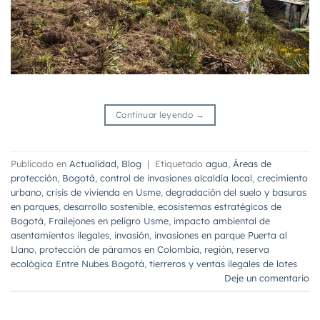
Continuar leyendo
→
Publicado en
Actualidad
,
Blog
|
Etiquetado
agua
,
Áreas de
protección
,
Bogotá
,
control de invasiones alcaldía local
,
crecimiento
urbano
,
crisis de vivienda en Usme
,
degradación del suelo y basuras
en parques
,
desarrollo sostenible
,
ecosistemas estratégicos de
Bogotá
,
Frailejones en peligro Usme
,
impacto ambiental de
asentamientos ilegales
,
invasión
,
invasiones en parque Puerta al
Llano
,
protección de páramos en Colombia
,
región
,
reserva
ecológica Entre Nubes Bogotá
,
tierreros y ventas ilegales de lotes
Deje un comentario