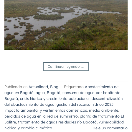
Continuar leyendo
→
Publicado en
Actualidad
,
Blog
|
Etiquetado
Abastecimiento de
agua en Bogotá
,
agua
,
Bogotá
,
consumo de agua por habitante
Bogotá
,
crisis hídrica y crecimiento poblacional
,
descentralización
del abastecimiento de agua
,
gestión del recurso hídrico 2025
,
impacto ambiental y vertimientos domésticos
,
medio ambiente
,
pérdidas de agua en la red de suministro
,
planta de tratamiento El
Salitre
,
tratamiento de aguas residuales río Bogotá
,
vulnerabilidad
hídrica y cambio climático
Deje un comentario