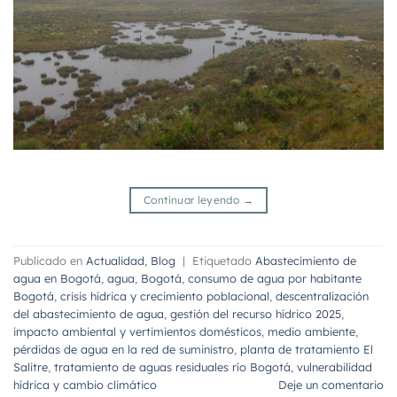
Continuar leyendo
→
Publicado en
Actualidad
,
Blog
|
Etiquetado
Abastecimiento de
agua en Bogotá
,
agua
,
Bogotá
,
consumo de agua por habitante
Bogotá
,
crisis hídrica y crecimiento poblacional
,
descentralización
del abastecimiento de agua
,
gestión del recurso hídrico 2025
,
impacto ambiental y vertimientos domésticos
,
medio ambiente
,
pérdidas de agua en la red de suministro
,
planta de tratamiento El
Salitre
,
tratamiento de aguas residuales río Bogotá
,
vulnerabilidad
hídrica y cambio climático
Deje un comentario