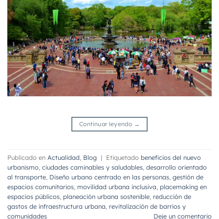
Continuar leyendo
→
Publicado en
Actualidad
,
Blog
|
Etiquetado
beneficios del nuevo
urbanismo
,
ciudades caminables y saludables
,
desarrollo orientado
al transporte
,
Diseño urbano centrado en las personas
,
gestión de
espacios comunitarios
,
movilidad urbana inclusiva
,
placemaking en
espacios públicos
,
planeación urbana sostenible
,
reducción de
gastos de infraestructura urbana
,
revitalización de barrios y
comunidades
Deje un comentario