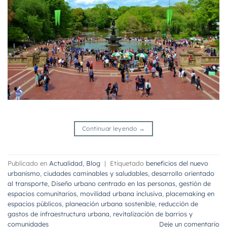
Continuar leyendo
→
Publicado en
Actualidad
,
Blog
|
Etiquetado
beneficios del nuevo
urbanismo
,
ciudades caminables y saludables
,
desarrollo orientado
al transporte
,
Diseño urbano centrado en las personas
,
gestión de
espacios comunitarios
,
movilidad urbana inclusiva
,
placemaking en
espacios públicos
,
planeación urbana sostenible
,
reducción de
gastos de infraestructura urbana
,
revitalización de barrios y
comunidades
Deje un comentario