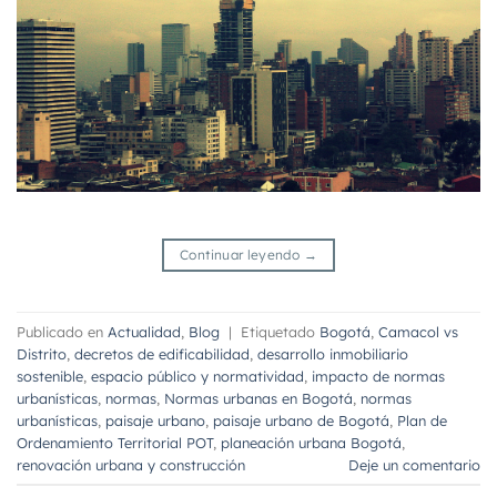
Continuar leyendo
→
Publicado en
Actualidad
,
Blog
|
Etiquetado
Bogotá
,
Camacol vs
Distrito
,
decretos de edificabilidad
,
desarrollo inmobiliario
sostenible
,
espacio público y normatividad
,
impacto de normas
urbanísticas
,
normas
,
Normas urbanas en Bogotá
,
normas
urbanísticas
,
paisaje urbano
,
paisaje urbano de Bogotá
,
Plan de
Ordenamiento Territorial POT
,
planeación urbana Bogotá
,
renovación urbana y construcción
Deje un comentario