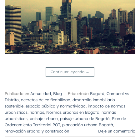
Continuar leyendo
→
Publicado en
Actualidad
,
Blog
|
Etiquetado
Bogotá
,
Camacol vs
Distrito
,
decretos de edificabilidad
,
desarrollo inmobiliario
sostenible
,
espacio público y normatividad
,
impacto de normas
urbanísticas
,
normas
,
Normas urbanas en Bogotá
,
normas
urbanísticas
,
paisaje urbano
,
paisaje urbano de Bogotá
,
Plan de
Ordenamiento Territorial POT
,
planeación urbana Bogotá
,
renovación urbana y construcción
Deje un comentario