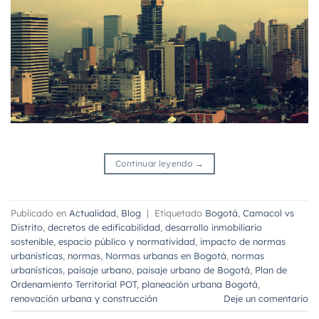
Continuar leyendo
→
Publicado en
Actualidad
,
Blog
|
Etiquetado
Bogotá
,
Camacol vs
Distrito
,
decretos de edificabilidad
,
desarrollo inmobiliario
sostenible
,
espacio público y normatividad
,
impacto de normas
urbanísticas
,
normas
,
Normas urbanas en Bogotá
,
normas
urbanísticas
,
paisaje urbano
,
paisaje urbano de Bogotá
,
Plan de
Ordenamiento Territorial POT
,
planeación urbana Bogotá
,
renovación urbana y construcción
Deje un comentario