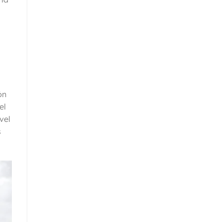
ón
el
vel
s