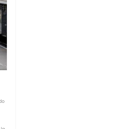
ido
 la