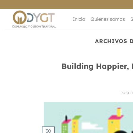
Saltar
al
contenido
Inicio
Quienes somos
S
ARCHIVOS 
Building Happier, 
POSTE
30