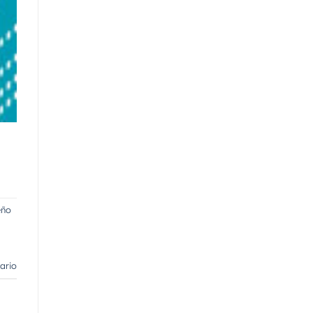
eño
ario