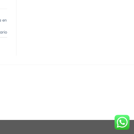
a en
ario