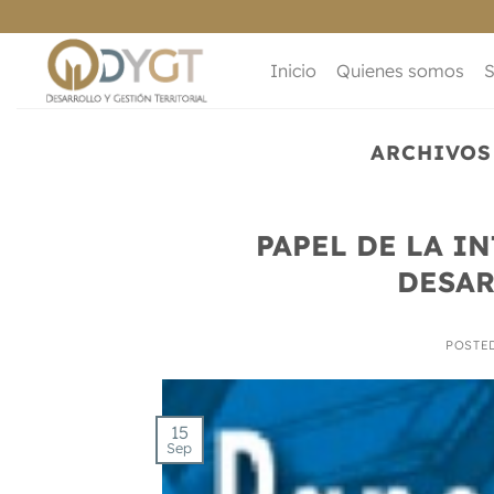
Saltar
al
contenido
Inicio
Quienes somos
S
ARCHIVOS
PAPEL DE LA I
DESAR
POSTE
15
Sep