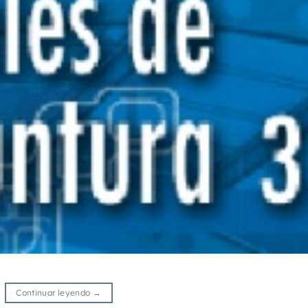
Continuar leyendo
→