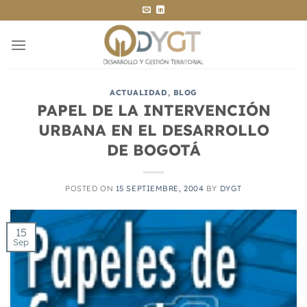
Saltar
al
contenido
ACTUALIDAD
,
BLOG
PAPEL DE LA INTERVENCIÓN
URBANA EN EL DESARROLLO
DE BOGOTÁ
POSTED ON
15 SEPTIEMBRE, 2004
BY
DYGT
15
Sep