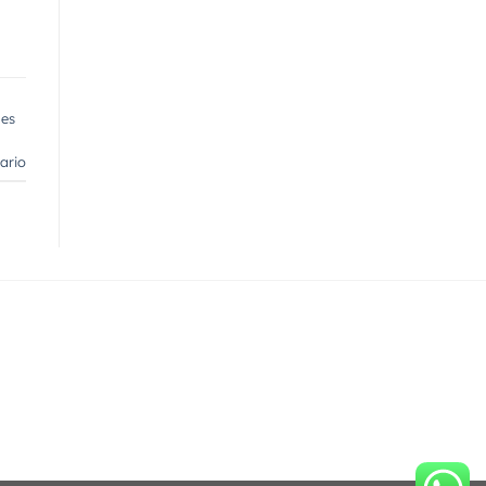
les
ario