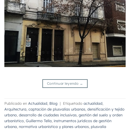
Continuar leyendo
→
Publicado en
Actualidad
,
Blog
|
Etiquetado
actualidad
,
Arquitectura
,
captación de plusvalías urbanas
,
densificación y tejido
urbano
,
desarrollo de ciudades inclusivas
,
gestión del suelo y orden
urbanístico
,
Guillermo Tella
,
instrumentos jurídicos de gestión
urbana
,
normativa urbanística y planes urbanos
,
plusvalía