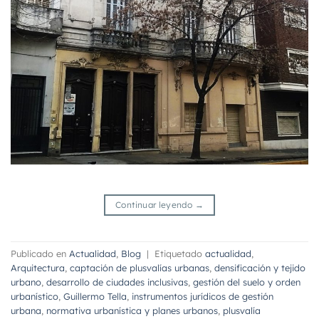
Continuar leyendo
→
Publicado en
Actualidad
,
Blog
|
Etiquetado
actualidad
,
Arquitectura
,
captación de plusvalías urbanas
,
densificación y tejido
urbano
,
desarrollo de ciudades inclusivas
,
gestión del suelo y orden
urbanístico
,
Guillermo Tella
,
instrumentos jurídicos de gestión
urbana
,
normativa urbanística y planes urbanos
,
plusvalía