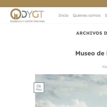
Saltar
al
contenido
Inicio
Quienes somos
S
ARCHIVOS D
Museo de 
PO
06
May