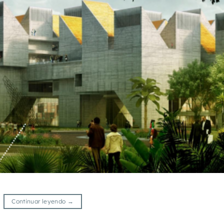
Continuar leyendo
→