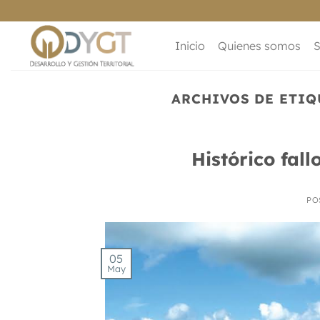
Saltar
al
contenido
Inicio
Quienes somos
S
ARCHIVOS DE ETIQ
Histórico fall
PO
05
May