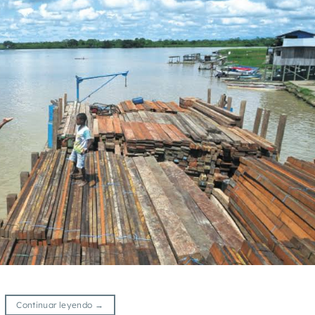
Continuar leyendo
→