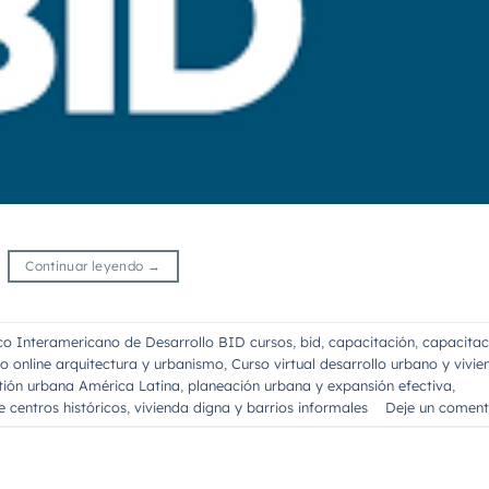
Continuar leyendo
→
o Interamericano de Desarrollo BID cursos
,
bid
,
capacitación
,
capacitac
o online arquitectura y urbanismo
,
Curso virtual desarrollo urbano y vivie
ión urbana América Latina
,
planeación urbana y expansión efectiva
,
e centros históricos
,
vivienda digna y barrios informales
Deje un coment