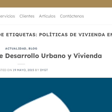
ervicios
Clientes
Artículos
Contáctenos
DE ETIQUETAS:
POLÍTICAS DE VIVIENDA E
ACTUALIDAD
,
BLOG
re Desarrollo Urbano y Vivienda
STED ON
19 MAYO, 2015
BY
DYGT