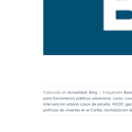
Publicado en
Actualidad
,
Blog
|
Etiquetado
Banc
para funcionarios públicos urbanismo
,
curso
,
curs
intervención urbana casos de estudio
,
MOOC gest
políticas de vivienda en el Caribe
,
revitalización d