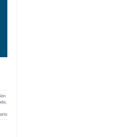
ión
nda
,
ario