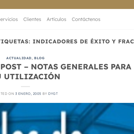
ervicios
Clientes
Artículos
Contáctenos
TIQUETAS:
INDICADORES DE ÉXITO Y FRA
ACTUALIDAD
,
BLOG
 POST – NOTAS GENERALES PARA
U UTILIZACIÓN
STED ON
3 ENERO, 2005
BY
DYGT