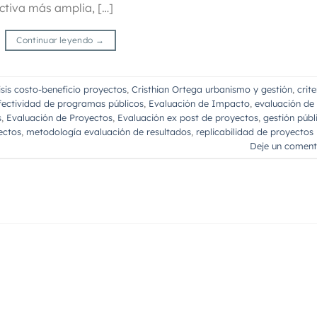
ctiva más amplia, […]
Continuar leyendo
→
isis costo-beneficio proyectos
,
Cristhian Ortega urbanismo y gestión
,
crite
efectividad de programas públicos
,
Evaluación de Impacto
,
evaluación de
s
,
Evaluación de Proyectos
,
Evaluación ex post de proyectos
,
gestión públ
ectos
,
metodología evaluación de resultados
,
replicabilidad de proyectos
Deje un coment