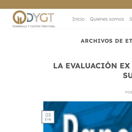
Saltar
al
contenido
Inicio
Quienes somos
S
ARCHIVOS DE E
LA EVALUACIÓN EX
S
PO
03
Ene