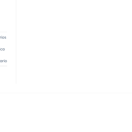
rios
ica
ario