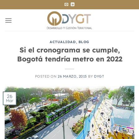
Saltar
al
contenido
ACTUALIDAD
,
BLOG
Si el cronograma se cumple,
Bogotá tendría metro en 2022
POSTED ON
26 MARZO, 2015
BY
DYGT
26
Mar