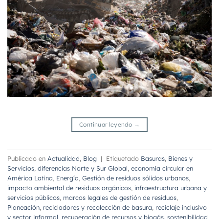
Continuar leyendo
→
Publicado en
Actualidad
,
Blog
|
Etiquetado
Basuras
,
Bienes y
Servicios
,
diferencias Norte y Sur Global
,
economía circular en
América Latina
,
Energía
,
Gestión de residuos sólidos urbanos
,
impacto ambiental de residuos orgánicos
,
infraestructura urbana y
servicios públicos
,
marcos legales de gestión de residuos
,
Planeación
,
recicladores y recolección de basura
,
reciclaje inclusivo
y sector informal
,
recuperación de recursos y biogás
,
sostenibilidad