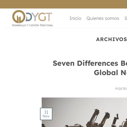
Saltar
al
contenido
Inicio
Quienes somos
S
ARCHIVOS
Seven Differences 
Global N
POST
11
Nov