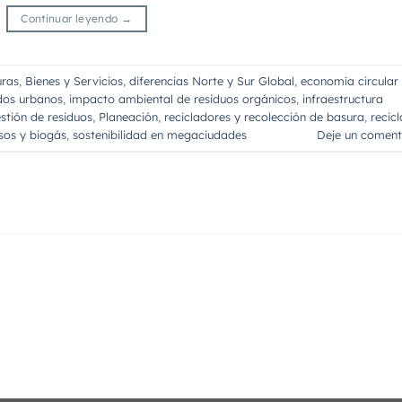
Continuar leyendo
→
ras
,
Bienes y Servicios
,
diferencias Norte y Sur Global
,
economía circular
idos urbanos
,
impacto ambiental de residuos orgánicos
,
infraestructura
stión de residuos
,
Planeación
,
recicladores y recolección de basura
,
recicl
sos y biogás
,
sostenibilidad en megaciudades
Deje un coment