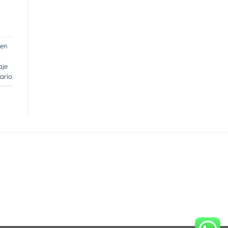
 en
aje
ario