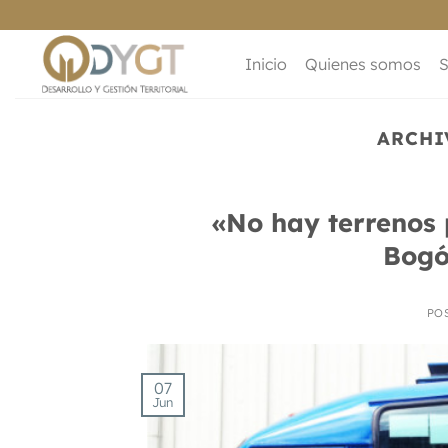
Saltar
al
contenido
Inicio
Quienes somos
S
ARCHI
«No hay terrenos
Bogó
PO
07
Jun