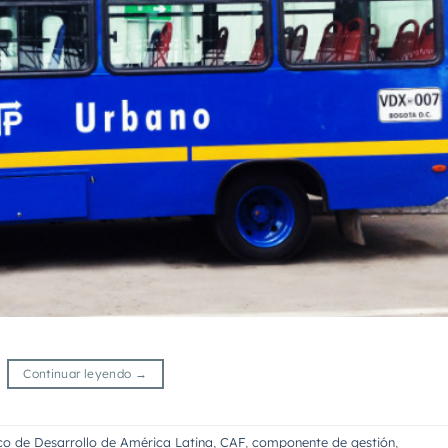
Continuar leyendo
→
o de Desarrollo de América Latina
,
CAF
,
componente de gestión
,