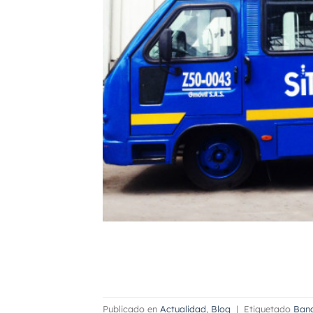
Publicado en
Actualidad
,
Blog
|
Etiquetado
Banc