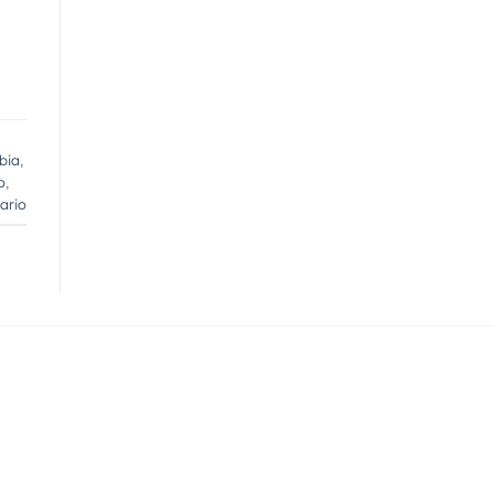
bia
,
o
,
ario