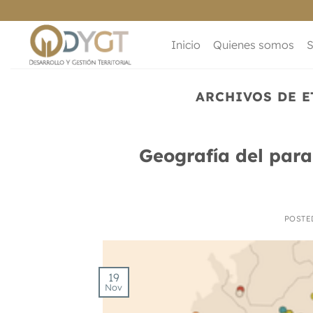
Saltar
al
contenido
Inicio
Quienes somos
S
ARCHIVOS DE E
Geografía del para
POSTE
19
Nov