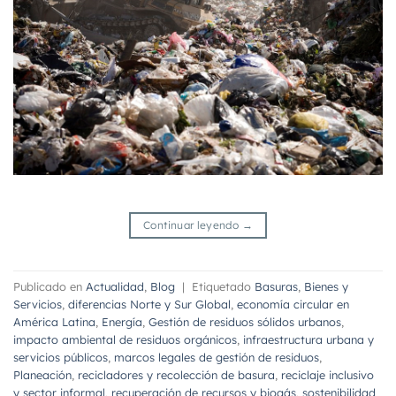
Continuar leyendo
→
Publicado en
Actualidad
,
Blog
|
Etiquetado
Basuras
,
Bienes y
Servicios
,
diferencias Norte y Sur Global
,
economía circular en
América Latina
,
Energía
,
Gestión de residuos sólidos urbanos
,
impacto ambiental de residuos orgánicos
,
infraestructura urbana y
servicios públicos
,
marcos legales de gestión de residuos
,
Planeación
,
recicladores y recolección de basura
,
reciclaje inclusivo
y sector informal
,
recuperación de recursos y biogás
,
sostenibilidad